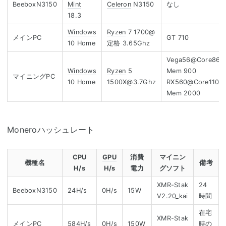
BeeboxN3150
Mint
Celeron
N3150
なし
18.3
Windows
Ryzen
7 1700@
メインPC
GT 710
10 Home
定格 3.65Ghz
Vega56@Core860
Windows
Ryzen
5
Mem 900
マイニングPC
10 Home
1500X@3.7Ghz
RX560@Core1100
Mem 2000
Moneroハッシュレート
CPU
GPU
消費
マイニン
機種名
備考
H/s
H/s
電力
グソフト
XMR-Stak
24
BeeboxN3150
24H/s
0H/s
15W
V2.20_kai
時間
在宅
XMR-Stak
メインPC
584H/s
0H/s
150W
時の