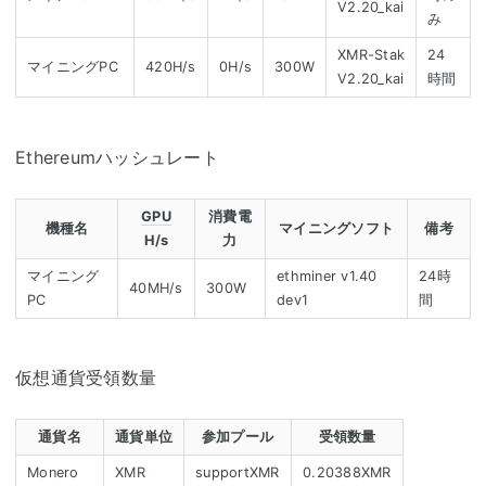
V2.20_kai
み
XMR-Stak
24
マイニングPC
420H/s
0H/s
300W
V2.20_kai
時間
Ethereumハッシュレート
GPU
消費電
機種名
マイニングソフト
備考
H/s
力
マイニング
ethminer v1.40
24時
40MH/s
300W
PC
dev1
間
仮想通貨受領数量
通貨名
通貨単位
参加プール
受領数量
Monero
XMR
supportXMR
0.20388XMR