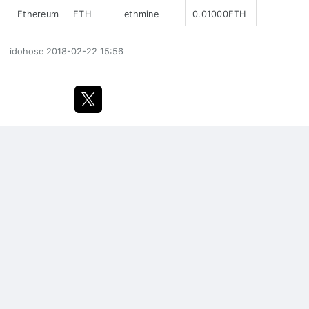
Ethereum
ETH
ethmine
0.01000ETH
idohose
2018-02-22 15:56